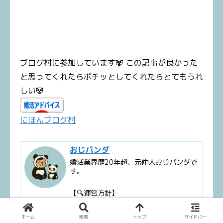
ブログ村に参加しています🐼 この記事が良かった
と思ってくれたらポチッとしてくれたらとてもうれ
しい🐼
にほんブログ村
おじパンダ
婚活業界歴20年超、元仲人おじパンダで
す。
【🔍運営方針】
このブログには一部アフィリエイトリン
クを含みます🐼
ホーム
検索
トップ
サイドバー
ただし、「自分が本当に使えると思った