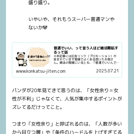
盛り盛り。
いやいや、それもうスーパー普通マンや
ないか🐼
普通でいい、って言う人ほど婚活難航す
るって話
※本記事には広告リンク（プロモーション）が
含まれています現場でよくある困ったお客さ
ん。婚活の現場にいるとね、「普通でいいんで
す」って言う人、けっこういるんだよね。条件
を聞いても「特にこだわりないです」って言う
2025.07.21
www.konkatsu-jiten.com
し、どんな人がいいかって聞いても...
パンダが20年見てきて思うのは、「女性余り＝女
性が不利」じゃなくて、人気が集中するポイントが
ズレてるだけってこと。
つまり「女性余り」と呼ばれるのは、「人数が多い
から目立つ層」や「条件のハードルを上げすぎてる