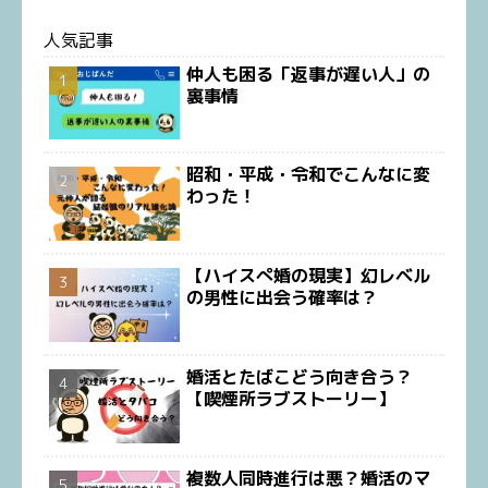
人気記事
仲人も困る「返事が遅い人」の
裏事情
昭和・平成・令和でこんなに変
わった！
【ハイスぺ婚の現実】幻レベル
の男性に出会う確率は？
婚活とたばこどう向き合う？
【喫煙所ラブストーリー】
複数人同時進行は悪？婚活のマ