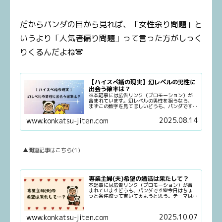
だからパンダの目から見れば、「女性余り問題」と
いうより「人気者偏り問題」って言った方がしっく
りくるんだよね🐼
【ハイスぺ婚の現実】幻レベルの男性に
出会う確率は？
※本記事には広告リンク（プロモーション）が
含まれています。幻レベルの男性を狙うなら、
まずこの数字を見てほしいどうも、パンダです
🐼今日は婚活女子の永遠の憧れ「ハイスぺ男性
と結婚したい！」というテーマ。夢は見ていい
2025.08.14
www.konkatsu-jiten.com
んです！でも業界20年のパンダ...
▲関連記事はこちら(1)
専業主婦(夫)希望の婚活は果たして？
本記事には広告リンク（プロモーション）が含
まれていますどうも、パンダです🐼今日はちょ
っと条件絞って書いてみようと思う。テーマは
ズバリ「専業主婦希望」の婚活。そもそも時代
的にこのテーマは書くの怖いんだけど🐼勇気を
出して書いてみる。誤解が無いよ...
2025.10.07
www.konkatsu-jiten.com