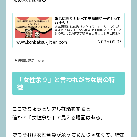
婚活は周りと比べても意味ねーぞ！って
ハナシ！
※本記事には広告リンク（プロモーション）が
含まれています。SNS報告は圧倒的マイノリティ
どうも、パンダです🐼今日はちょっと辛口だけ
ど、大事な話。婚活してると、ついつい周りと
比べちゃう瞬間ってあるよね。「あの人もう結
2025.09.03
www.konkatsu-jiten.com
婚した」「SNSでいい感じ...
▲関連記事はこちら
「女性余り」と言われがちな層の特
徴
ここでちょっとリアルな話をすると
確かに「女性余り」に見える場面はある。
でもそれは女性全員が余ってるんじゃなくて、特定