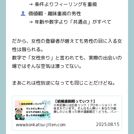
→ 条件よりフィーリングを重視
価値観・趣味重視の男性
→ 年齢や数字より「共通点」がすべて
だから、女性の登録者が増えても男性の目に入る女
性は限られる。
数字で「女性余り」と言われても、実際の出会いの
場ではそんな空気は漂ってない。
まあこれは性別逆になっても同じことだけどね。
【結婚適齢期っていつ？】
※本記事には広告リンク（プロモーション）が
含まれています。そんなもん無い！あなたが結
婚したいと思った時が適齢期だ！どうも、パン
ダです。今回は「結婚適齢期って何歳くら
い？」という話に、思いっきりぶつかっていき
たいと思います🐼いや、もちろんね、...
2025.08.15
www.konkatsu-jiten.com