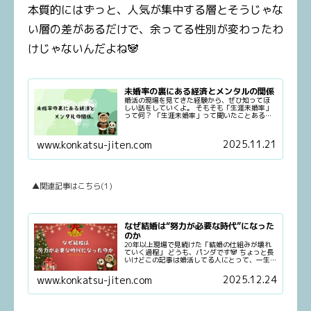
本質的にはずっと、人気が集中する層とそうじゃな
い層の差があるだけで、余ってる性別が変わったわ
けじゃないんだよね🐼
未婚率の裏にある経済とメンタルの関係
婚活の現場を見てきた経験から、ぜひ知ってほ
しい話をしていくよ。 そもそも「生涯未婚率」
って何？ 「生涯未婚率」って聞いたことあるけ
ど、正確には知らない人も多いよね。 簡単に言
うと、50歳になった時点で、一度も結婚したこ
とがない人の割合 のこと。
2025.11.21
www.konkatsu-jiten.com
▲関連記事はこちら(1)
なぜ結婚は“努力が必要な時代”になった
のか
20年以上現場で見続けた「結婚の仕組みが壊れ
ていく過程」 どうも、パンダです🐼 ちょっと長
いけどこの記事は婚活してる人にとって、一生
忘れないレベルの核心になるはずだから。（そ
う願ってる）是非最後まで読んでくれたらうれ
2025.12.24
www.konkatsu-jiten.com
しい🐼