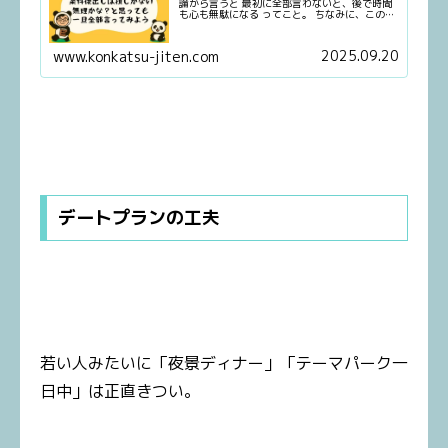
論から言うと 最初に全部言わないと、後で時間
も心も無駄になる ってこと。 ちなみに、この記
事でいう“条件”は、 入会時に設定する年齢・学
歴・収入・身長などの数字的な条件ではないよ
🐼 今回話すのは、結婚後の生活やライフプラン
2025.09.20
www.konkatsu-jiten.com
に関わる条件のこと。
デートプランの工夫
若い人みたいに「夜景ディナー」「テーマパーク一
日中」は正直きつい。