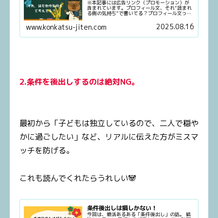
※本記事には広告リンク（プロモーション）が
含まれています。プロフィール文、それ“読まれ
る側の気持ち”で書いてる？プロフィール文っ
て、婚活における「はじめまして」の第一声。
だけどパンダが現場で見てきた限り──ここで
2025.08.16
www.konkatsu-jiten.com
損してる人、めちゃくちゃ多い...
2
.
条件を後出しするのは絶対NG。
最初から「子どもは独立しているので、二人で穏や
かに過ごしたい」など、リアルに伝えた方がミスマ
ッチを防げる。
これも読んでくれたらうれしい🐼
条件後出しは損しかない！
今回は、婚活あるある「条件後出し」の話。 結