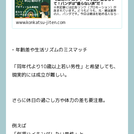
て！パンダは“盛らない派”だ！
※本記事には広告リンク（プロモーション）が
含まれています。どうもどうも、元・婚活業界
の人、パンダです。今日は婚活を始める人なら
誰もが一度は悩むテーマ、プロフィール写真っ
て盛ったほうがいいの？問題について話すよ。
www.konkatsu-jiten.com
パンダの結論はズバリ、「盛らな...
• 年齢差や生活リズムのミスマッチ
「同年代より10歳以上若い男性」と希望しても、
現実的には成立が難しい。
さらに休日の過ごし方や体力の差も要注意。
例えば
「毎週ハイキングしたい男性」と