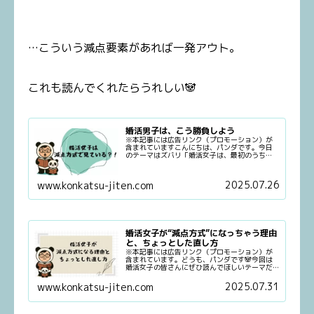
…こういう減点要素があれば一発アウト。
これも読んでくれたらうれしい🐼
婚活男子は、こう勝負しよう
※本記事には広告リンク（プロモーション）が
含まれていますこんにちは、パンダです。今日
のテーマはズバリ「婚活女子は、最初のうち
は“減点方式”で見てくるぞ」って話。ちょっと
耳が痛い内容かもしれないけど、これは長年婚
活現場を見てきた中で、もう間違...
2025.07.26
www.konkatsu-jiten.com
婚活女子が“減点方式”になっちゃう理由
と、ちょっとした直し方
※本記事には広告リンク（プロモーション）が
含まれています。どうも、パンダです🐼今回は
婚活女子の皆さんにぜひ読んでほしいテーマだ
よ。「気づいたら減点方式になってない？」っ
て話。前に書いた男性向け記事も読んでくれた
2025.07.31
www.konkatsu-jiten.com
ら嬉しいよ。婚活の現場でよく見...