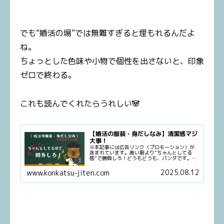
でも“婚活の場”では無難すぎると埋もれるんだよ
ね。
ちょっとした色味や小物で個性を出さないと、印象
ゼロで終わる。
これも読んでくれたらうれしい🐼
【婚活の服装・身だしなみ】清潔感マジ
大事！
※本記事には広告リンク（プロモーション）が
含まれています。高い服より“ちゃんとしてる
感”で勝負しろ！どうもどうも、パンダです。今
回は、婚活における超重要テーマ。服装と身だ
しなみについて話すよ。掃いて捨てるほどこの
2025.08.12
www.konkatsu-jiten.com
テーマの記事あるよね。そんな...