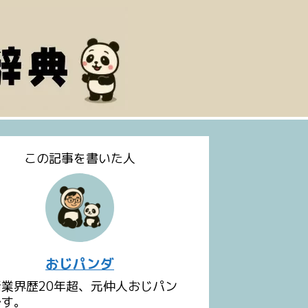
この記事を書いた人
おじパンダ
活業界歴20年超、元仲人おじパン
です。