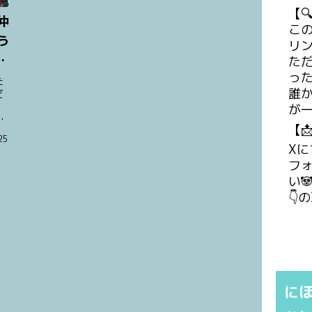
【
仲
こ
う
リン
を
た
っ
た
誰
ど
リ
が
婚
【
な
25
悪
Xに
い
フ
い
👇
に