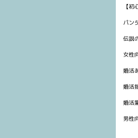
【初
パン
伝説
女性
婚活
婚活
婚活
男性