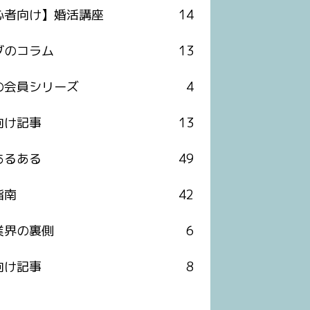
心者向け】婚活講座
14
ダのコラム
13
の会員シリーズ
4
向け記事
13
あるある
49
指南
42
業界の裏側
6
向け記事
8