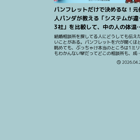
パンフレットだけで決めるな！元
人パンダが教える「システムが違
3社」を比較して、中の人の体温
感じるための全手順
結婚相談所を探してる人にどうしても伝え
いことがある。パンフレットを穴が開くほ
眺めても、ぶっちゃけ本当のところは1ミ
もわかんない🐼だってどこの相談所も、成
率高いです。サポート充実してます。こん
2026.04.
ことしか書いてない。そりゃそうだよね。
いこと書くパンフなんてこの世に存在しな
から🐼