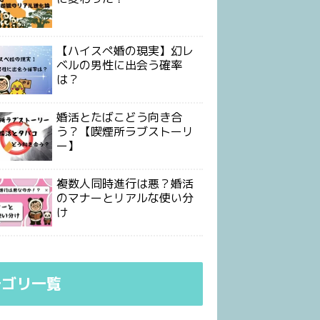
【ハイスぺ婚の現実】幻レ
ベルの男性に出会う確率
は？
婚活とたばこどう向き合
う？【喫煙所ラブストーリ
ー】
複数人同時進行は悪？婚活
のマナーとリアルな使い分
け
テゴリ一覧