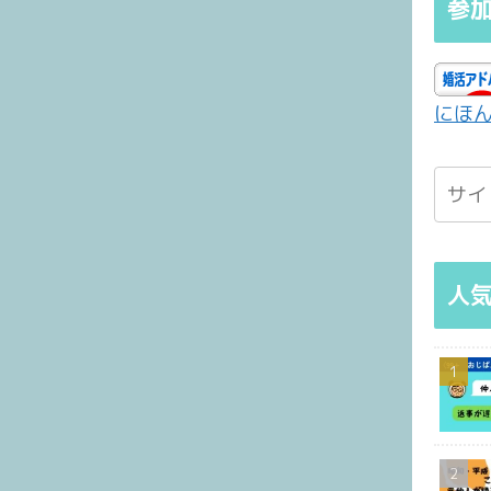
参加
にほ
人