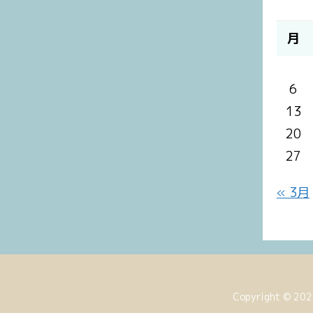
月
6
13
20
27
« 3月
Copyright © 2